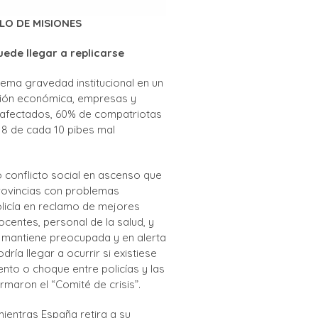
LO DE MISIONES
ede llegar a replicarse
rema gravedad institucional en un
ión económica, empresas y
afectados, 60% de compatriotas
 8 de cada 10 pibes mal
 conflicto social en ascenso que
rovincias con problemas
olicía en reclamo de mejores
ocentes, personal de la salud, y
 mantiene preocupada y en alerta
ría llegar a ocurrir si existiese
nto o choque entre policías y las
maron el “Comité de crisis”.
ientras España retira a su