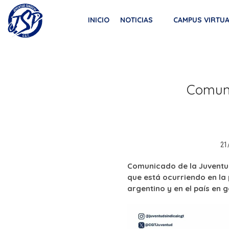
Saltar
SECRETARIA DE LA JUVENTUD CGT
al
INICIO
NOTICIAS
CAMPUS VIRTU
JUVENTUD SINDICAL DE LA CGT
contenido
Comuni
21
Comunicado de la Juventud
que está ocurriendo en la 
argentino y en el país en g