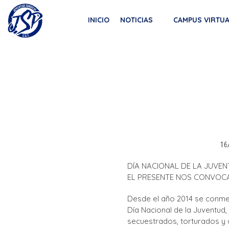
Saltar
SECRETARIA DE LA JUVENTUD CGT
al
INICIO
NOTICIAS
CAMPUS VIRTU
JUVENTUD SINDICAL DE LA CGT
contenido
16
DÍA NACIONAL DE LA JUVE
EL PRESENTE NOS CONVOC
Desde el año 2014 se conme
Día Nacional de la Juventud,
secuestrados, torturados y 