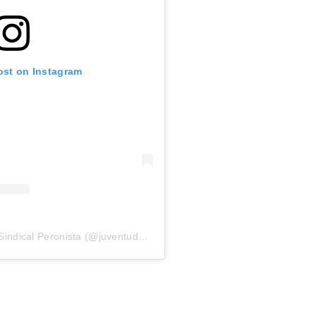
ost on Instagram
A post shared by Juventud Sindical Peronista (@juventudsindicalcgt)