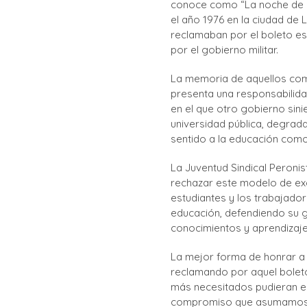
conoce como “La noche de l
el año 1976 en la ciudad de 
reclamaban por el boleto est
por el gobierno militar.
La memoria de aquellos co
presenta una responsabilidad
en el que otro gobierno sinie
universidad pública, degrada
sentido a la educación como
La Juventud Sindical Peroni
rechazar este modelo de excl
estudiantes y los trabajador
educación, defendiendo su g
conocimientos y aprendizajes
La mejor forma de honrar a 
reclamando por aquel boleto
más necesitados pudieran es
compromiso que asumamos h