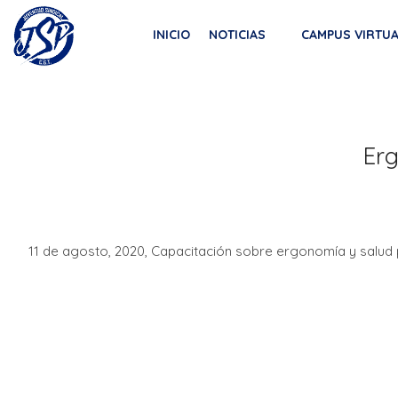
Saltar
SECRETARIA DE LA JUVENTUD CGT
al
INICIO
NOTICIAS
CAMPUS VIRTU
JUVENTUD SINDICAL DE LA CGT
contenido
Erg
11 de agosto, 2020, Capacitación sobre ergonomía y salud p