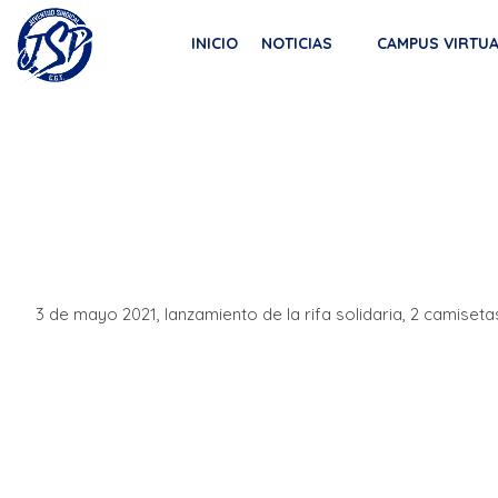
Saltar
SECRETARIA DE LA JUVENTUD CGT
al
INICIO
NOTICIAS
CAMPUS VIRTU
JUVENTUD SINDICAL DE LA CGT
contenido
3 de mayo 2021, lanzamiento de la rifa solidaria, 2 camiset